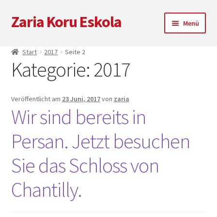
Zaria Koru Eskola
Zur
Zum
Menü
Navigation
Inhalt
springen
springen
Unterm
Zaria Koru Eskola
Start
2017
Seite 2
öffnen
Kategorie:
2017
Unterm
Blog
öffnen
Kooperationen
Veröffentlicht am
23 Juni, 2017
von
zaria
Wir sind bereits in
Nächsten Auftritte
Persan. Jetzt besuchen
Zarialagun
Sie das Schloss von
Newsletter
Chantilly.
Einkaufen