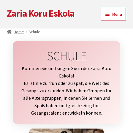
Zaria Koru Eskola
Skip
Skip
Menu
to
to
navigation
content
Unterm
Zaria Koru Eskola
Home
Schule
öffnen
Zaria Koru Eskola
SCHULE
Schule
Kommen Sie und singen Sie in der Zaria Koru
Einschreiben
Eskola!
Es ist nie zu früh oder zu spät, die Welt des
Gesangs zu erkunden. Wir haben Gruppen für
Klassen
alle Altersgruppen, in denen Sie lernen und
Spaß haben und gleichzeitig Ihr
Künstlerische Leitung
Gesangstalent entwickeln können.
Musikcamp