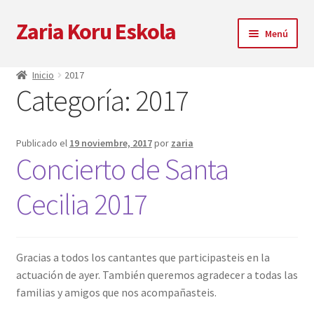
Zaria Koru Eskola
Ir
Ir
Menú
a
al
la
contenido
Expandi
Zaria Koru Eskola
Inicio
2017
navegación
el
Categoría:
2017
menú
Expandi
Blog
hijo
el
menú
Colaboraciones
Publicado el
19 noviembre, 2017
por
zaria
hijo
Concierto de Santa
Próximas actuaciones
Cecilia 2017
Zarialagun
Newsletter
Gracias a todos los cantantes que participasteis en la
actuación de ayer. También queremos agradecer a todas las
Tienda
familias y amigos que nos acompañasteis.