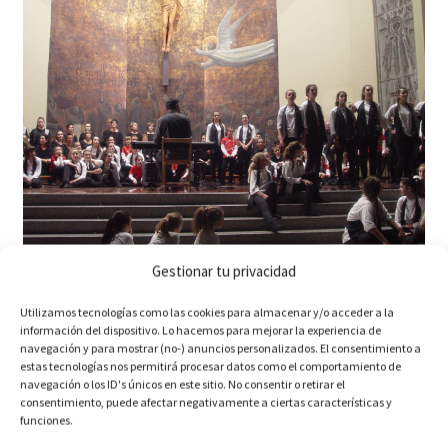
Gestionar tu privacidad
Utilizamos tecnologías como las cookies para almacenar y/o acceder a la
información del dispositivo. Lo hacemos para mejorar la experiencia de
navegación y para mostrar (no-) anuncios personalizados. El consentimiento a
estas tecnologías nos permitirá procesar datos como el comportamiento de
navegación o los ID's únicos en este sitio. No consentir o retirar el
consentimiento, puede afectar negativamente a ciertas características y
Categorías: Sin categoría
funciones.
Publicado el
21 agosto, 2017
por
zaria