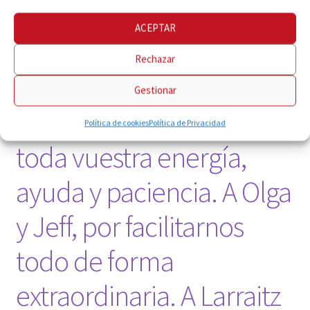
San Francisco. Fin de
ACEPTAR
viaje. ¡Muchísimas
Rechazar
gracias a todos! A todos
Gestionar
los cantores de Zaria, por
Política de cookies
Política de Privacidad
toda vuestra energía,
ayuda y paciencia. A Olga
y Jeff, por facilitarnos
todo de forma
extraordinaria. A Larraitz