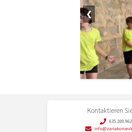
❮
Kontaktieren Si
635.200.96
info@zariakoruesk