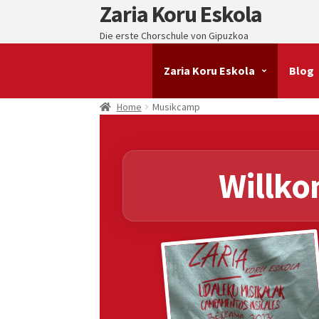
Zaria Koru Eskola
Skip
Skip
to
to
Die erste Chorschule von Gipuzkoa
navigation
content
Zaria Koru Eskola
Blog
Home
Musikcamp
Willko