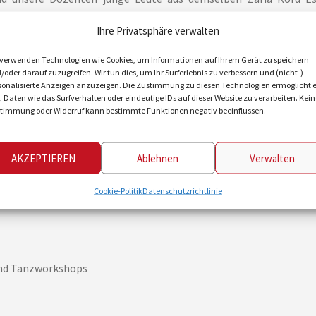
hmer schaffen.
Ihre Privatsphäre verwalten
eine Woche voller Musik, Spaß und Wachstum
in den Musikcamps 
 verwenden Technologien wie Cookies, um Informationen auf Ihrem Gerät zu speichern
/oder darauf zuzugreifen. Wir tun dies, um Ihr Surferlebnis zu verbessern und (nicht-)
sonalisierte Anzeigen anzuzeigen. Die Zustimmung zu diesen Technologien ermöglicht 
, Daten wie das Surfverhalten oder eindeutige IDs auf dieser Website zu verarbeiten. Kein
timmung oder Widerruf kann bestimmte Funktionen negativ beeinflussen.
AKZEPTIEREN
Ablehnen
Verwalten
Cookie-Politik
Datenschutzrichtlinie
 in Gruppen eingeteilt)
und Tanzworkshops