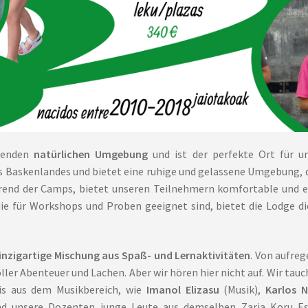
ubenden
natürlichen Umgebung
und ist der perfekte Ort für u
 Baskenlandes und bietet eine ruhige und gelassene Umgebung, di
end der Camps, bietet unseren Teilnehmern komfortable und e
e für Workshops und Proben geeignet sind, bietet die Lodge d
einzigartige Mischung aus Spaß- und Lernaktivitäten
. Von aufre
ller Abenteuer und Lachen. Aber wir hören hier nicht auf. Wir tauch
is aus dem Musikbereich, wie
Imanol Elizasu
(Musik),
Karlos 
sind unsere Dozenten junge Leute aus demselben Zaria Koru Es