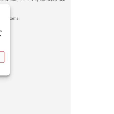
in Beizama!
es
e