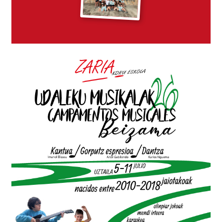
Abestearen Onurak eta Zariaren Baloreak
Expand
Bloga
child
menu
Kolaborazioak
Datozen emanaldiak
Zarialagun
Newsletter
Denda