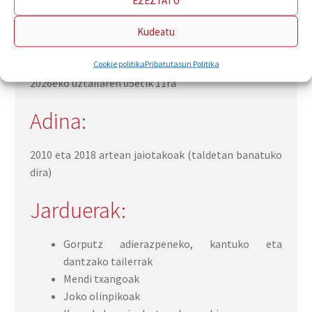
musika kanpamentuetan!
Kudeatu
Datak:
Cookie politika
Pribatutasun Politika
2026eko uztailaren 05etik 11ra
Adina:
2010 eta 2018 artean jaiotakoak (taldetan banatuko
dira)
Jarduerak:
Gorputz adierazpeneko, kantuko eta
dantzako tailerrak
Mendi txangoak
Joko olinpikoak