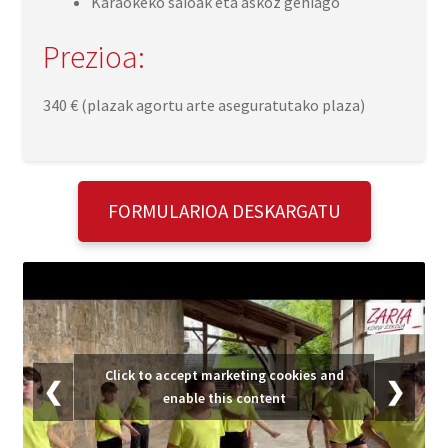
Karaokeko saioak eta askoz gehiago
Prezioa:
340 € (plazak agortu arte aseguratutako plaza)
FORMULARIOA DESKARGATU
Click to accept marketing cookies and
❮
❯
enable this content