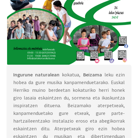
Ingurune naturalean
kokatua,
Beizama
leku ezin
hobea da gure musika kanpamenduetarako. Euskal
Herriko muino berdeetan kokaturiko herri honek
giro lasaia eskaintzen du, sormena eta ikaskuntza
inspiratzen dituena. Beizamako aterpetxeak,
kanpamenduetako gure etxeak, gure parte-
hartzaileentzako instalazio eroso eta abegikorrak
eskaintzen ditu. Aterpetxeak giro ezin hobea
eskaintzen du musikan eta dibertimenduan