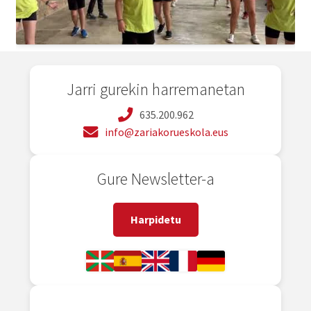
Jarri gurekin harremanetan
635.200.962
info@zariakorueskola.eus
Gure Newsletter-a
Harpidetu