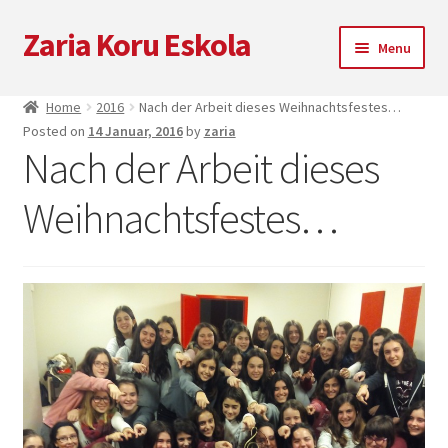
Zaria Koru Eskola
Skip
Skip
Menu
to
to
navigation
content
Unterm
Zaria Koru Eskola
Home
2016
Nach der Arbeit dieses Weihnachtsfestes…
öffnen
Posted on
14 Januar, 2016
by
zaria
Unterm
Blog
Nach der Arbeit dieses
öffnen
Kooperationen
Weihnachtsfestes…
Nächsten Auftritte
Zarialagun
Newsletter
Einkaufen