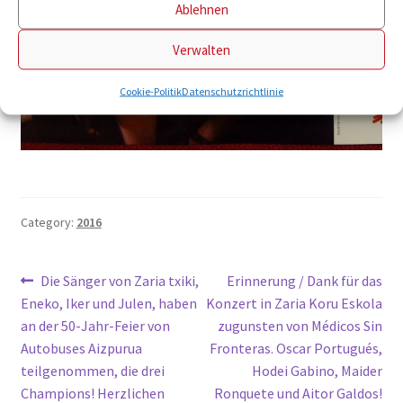
Ablehnen
Verwalten
Cookie-Politik
Datenschutzrichtlinie
Category:
2016
Navegación
Previous
Next
Die Sänger von Zaria txiki,
Erinnerung / Dank für das
post:
post:
Eneko, Iker und Julen, haben
Konzert in Zaria Koru Eskola
de
an der 50-Jahr-Feier von
zugunsten von Médicos Sin
entradas
Autobuses Aizpurua
Fronteras. Oscar Portugués,
teilgenommen, die drei
Hodei Gabino, Maider
Champions! Herzlichen
Ronquete und Aitor Galdos!