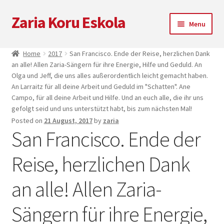
Zaria Koru Eskola
Skip
Skip
Menu
to
to
navigation
content
Unterm
Zaria Koru Eskola
Home
2017
San Francisco. Ende der Reise, herzlichen Dank
öffnen
an alle! Allen Zaria-Sängern für ihre Energie, Hilfe und Geduld. An
Unterm
Blog
Olga und Jeff, die uns alles außerordentlich leicht gemacht haben.
öffnen
An Larraitz für all deine Arbeit und Geduld im "Schatten". Ane
Campo, für all deine Arbeit und Hilfe. Und an euch alle, die ihr uns
Kooperationen
gefolgt seid und uns unterstützt habt, bis zum nächsten Mal!
Posted on
21 August, 2017
by
zaria
Nächsten Auftritte
San Francisco. Ende der
Zarialagun
Reise, herzlichen Dank
Newsletter
an alle! Allen Zaria-
Sängern für ihre Energie,
Einkaufen