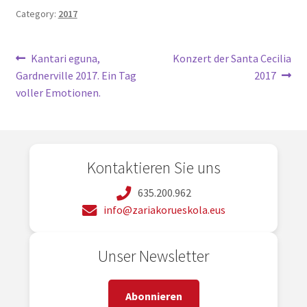
Category:
2017
Navegación
Previous
Next
Kantari eguna,
Konzert der Santa Cecilia
post:
post:
Gardnerville 2017. Ein Tag
2017
de
voller Emotionen.
entradas
Kontaktieren Sie uns
635.200.962
info@zariakorueskola.eus
Unser Newsletter
Abonnieren