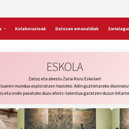
a
Kolaborazioak
Datozen emanaldiak
Zarialagu
ESKOLA
Zatoz eta abestu Zaria Koru Eskolan!
ntuaren mundua esploratzen hasteko. Adin guztietarako diseinatut
zu eta ondo pasatuko duzu ahots-talentua garatzen duzun bitarte