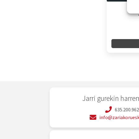
Jarri gurekin harr
635.200.96
info@zariakoruesk