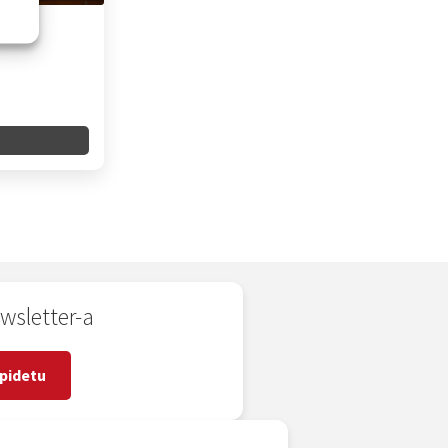
wsletter-a
pidetu