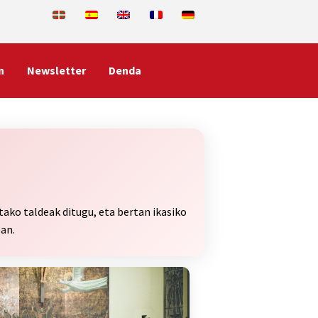
n
Newsletter
Denda
ako taldeak ditugu, eta bertan ikasiko
an.