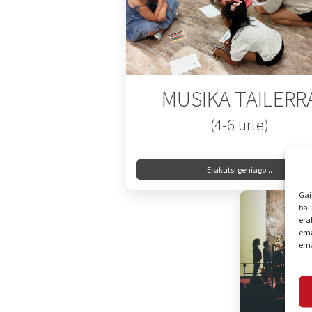
MUSIKA TAILERR
(4-6 urte)
Erakutsi gehiago...
Gai
bal
era
ema
ema