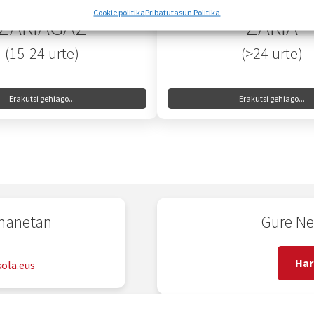
Cookie politika
Pribatutasun Politika
ZARIAGAZ
ZARIA
(15-24 urte)
(>24 urte)
Erakutsi gehiago...
Erakutsi gehiago...
emanetan
Gure Ne
2
Har
ola.eus