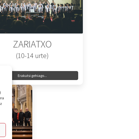
ZARIATXO
(10-14 urte)
Erakutsi gehiago...
)
era
ez