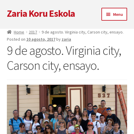
Zaria Koru Eskola
Skip
Skip
Menu
to
to
navigation
content
Expandi
Zaria Koru Eskola
Home
2017
9 de agosto. Virginia city, Carson city, ensayo.
el
Posted on
10 agosto, 2017
by
zaria
menú
Expandi
Blog
9 de agosto. Virginia city,
hijo
el
menú
Colaboraciones
Carson city, ensayo.
hijo
Próximas actuaciones
Zarialagun
Newsletter
Tienda