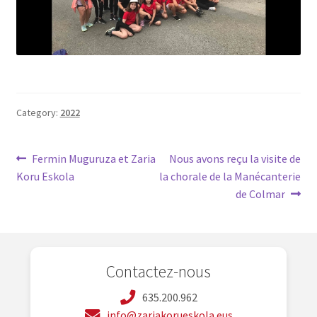
Category:
2022
Navegación
Previous
Next
Fermin Muguruza et Zaria
Nous avons reçu la visite de
post:
post:
Koru Eskola
la chorale de la Manécanterie
de
de Colmar
entradas
Contactez-nous
635.200.962
info@zariakorueskola.eus