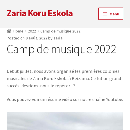
Zaria Koru Eskola
Skip
Skip
Menu
to
to
navigation
content
Ouvrir
Zaria Koru Eskola
Home
2022
Camp de musique 2022
le
Posted on
9 août, 2022
by
zaria
menu
Ouvrir
Bloguer
Camp de musique 2022
enfant
le
menu
Collaborations
enfant
Début juillet, nous avons organisé les premières colonies
Prochaines représentations
musicales de Zaria Koru Eskola à Beizama. Ce fut un grand
succès, devrions-nous le répéter... ?
Zarialagun
Vous pouvez voir un résumé vidéo sur notre chaîne Youtube.
Newsletter
Boutique