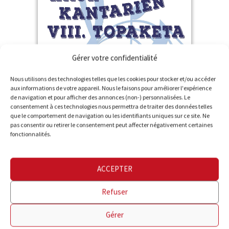
Gérer votre confidentialité
Nous utilisons des technologies telles que les cookies pour stocker et/ou accéder
Rencontre de
Plus d'informations
aux informations de votre appareil. Nous le faisons pour améliorer l'expérience
de navigation et pour afficher des annonces (non-) personnalisées. Le
chorales d'enfants
consentement à ces technologies nous permettra de traiter des données telles
que le comportement de navigation ou les identifiants uniques sur ce site. Ne
organisée par
pas consentir ou retirer le consentement peut affecter négativement certaines
fonctionnalités.
Giltzarri Abesbatza
à Lesaka
ACCEPTER
Refuser
Gérer