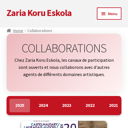
Zaria Koru Eskola
Skip
Skip
Menu
to
to
navigation
content
Ouvrir
Zaria Koru Eskola
Home
Collaborations
le
menu
Ouvrir
Bloguer
COLLABORATIONS
enfant
le
menu
Collaborations
Chez Zaria Koru Eskola, les canaux de participation
enfant
sont ouverts et nous collaborons avec d'autres
Prochaines représentations
agents de différents domaines artistiques.
Zarialagun
Newsletter
2025
2024
2023
2022
2021
Boutique