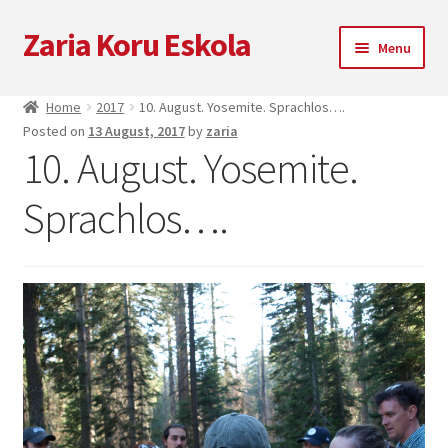
Zaria Koru Eskola
Skip
Skip
Menu
to
to
navigation
content
Unterm
Zaria Koru Eskola
Home
2017
10. August. Yosemite. Sprachlos….
öffnen
Posted on
13 August, 2017
by
zaria
Unterm
Blog
10. August. Yosemite.
öffnen
Kooperationen
Sprachlos….
Nächsten Auftritte
Zarialagun
Newsletter
Einkaufen