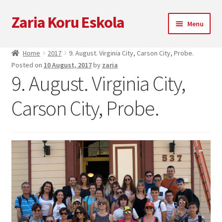
Zaria Koru Eskola
Skip
Skip
Menu
to
to
navigation
content
Unterm
Zaria Koru Eskola
Home
2017
9. August. Virginia City, Carson City, Probe.
öffnen
Posted on
10 August, 2017
by
zaria
Unterm
Blog
9. August. Virginia City,
öffnen
Kooperationen
Carson City, Probe.
Nächsten Auftritte
Zarialagun
Newsletter
Einkaufen