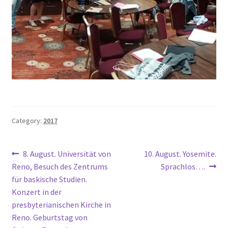
Category:
2017
Navegación
Previous
Next
8. August. Universität von
10. August. Yosemite.
post:
post:
Reno, Besuch des Zentrums
Sprachlos….
de
für baskische Studien.
entradas
Konzert in der
presbyterianischen Kirche in
Reno. Geburtstag von