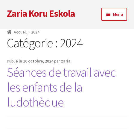
Zaria Koru Eskola
Aller
Aller
Menu
à
au
la
contenu
Ouvrir
Zaria Koru Eskola
Accueil
2024
navigation
le
Catégorie :
2024
menu
Ouvrir
Bloguer
enfant
le
menu
Collaborations
Publié le
16 octobre, 2024
par
zaria
enfant
Séances de travail avec
Prochaines représentations
les enfants de la
Zarialagun
ludothèque
Newsletter
Boutique