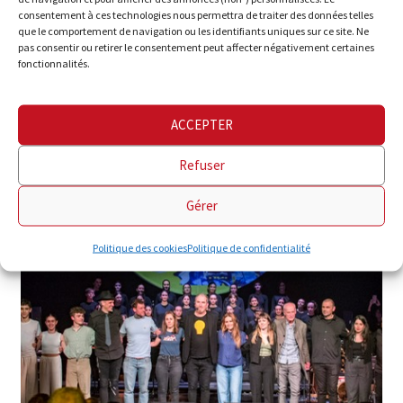
consentement à ces technologies nous permettra de traiter des données telles
Vendredi dernier, le 9 février, nous avons vécu une soirée
que le comportement de navigation ou les identifiants uniques sur ce site. Ne
très spéciale au théâtre Victoria Eugenia à San Sebastian.
pas consentir ou retirer le consentement peut affecter négativement certaines
Nous avons participé, avec de nombreux autres invités, au
fonctionnalités.
spectacle Kantu berri bat gara de Jon Maia.
ACCEPTER
Refuser
Gérer
Politique des cookies
Politique de confidentialité