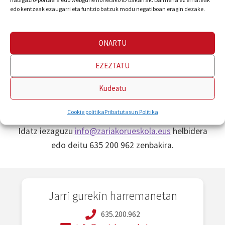
edo kentzeak ezaugarri eta funtzio batzuk modu negatiboan eragin dezake.
Formularioa deskargatu, bete eta posta elektronikoz
bidali edo zuzenean ekarri:
ONARTU
EZEZTATU
Formularioa deskargatu
Kudeatu
Zalantzak?
Cookie politika
Pribatutasun Politika
Idatz iezaguzu
info@zariakorueskola.eus
helbidera
edo deitu 635 200 962 zenbakira.
Jarri gurekin harremanetan
635.200.962