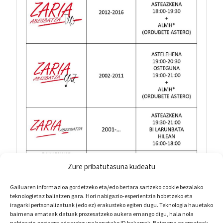
Abestearen Onurak eta Zariaren Baloreak
Expand
Bloga
child
menu
Kolaborazioak
Datozen emanaldiak
Zarialagun
Newsletter
Zure pribatutasuna kudeatu
Denda
Gailuaren informazioa gordetzeko eta/edo bertara sartzeko cookie bezalako
teknologietaz baliatzen gara. Hori nabigazio-esperientzia hobetzeko eta
iragarki pertsonalizatuak (edo ez) erakusteko egiten dugu. Teknologia hauetako
Matrikula formularioa
baimena emateak datuak prozesatzeko aukera emango digu, hala nola
nabigazio-portaera edo webgune honetako ID bakarrak. Baimena ez emateak