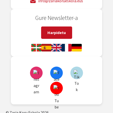
info@zariakorueskola.eus
Gure Newsletter-a
Harpidetu
© Zaria Koru Eskola 2026