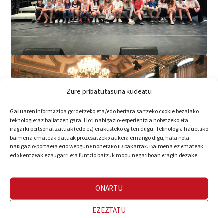
Zure pribatutasuna kudeatu
Gailuaren informazioa gordetzeko eta/edo bertara sartzeko cookie bezalako
teknologietaz baliatzen gara. Hori nabigazio-esperientzia hobetzeko eta
iragarki pertsonalizatuak (edo ez) erakusteko egiten dugu. Teknologia hauetako
baimena emateak datuak prozesatzeko aukera emango digu, hala nola
nabigazio-portaera edo webgune honetako ID bakarrak. Baimena ez emateak
edo kentzeak ezaugarri eta funtzio batzuk modu negatiboan eragin dezake.
ONARTU
EZEZTATU