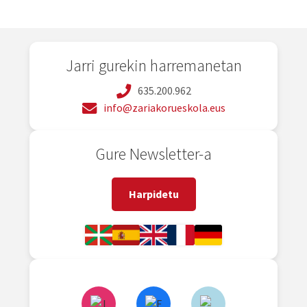
entradas
Jarri gurekin harremanetan
635.200.962
info@zariakorueskola.eus
Gure Newsletter-a
Harpidetu