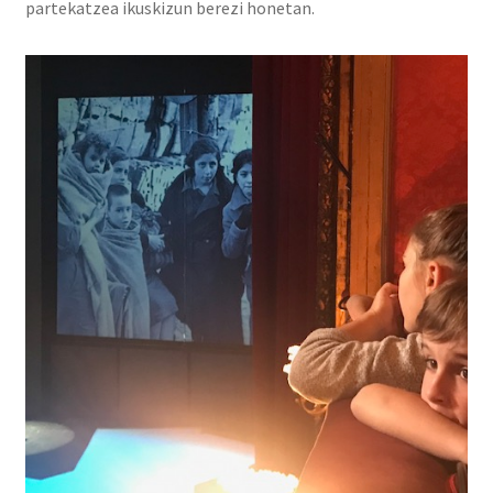
partekatzea ikuskizun berezi honetan.