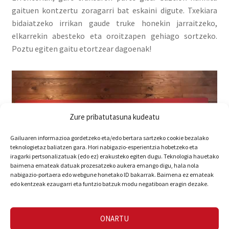
gaituen kontzertu zoragarri bat eskaini digute. Txekiara
bidaiatzeko irrikan gaude truke honekin jarraitzeko,
elkarrekin abesteko eta oroitzapen gehiago sortzeko.
Poztu egiten gaitu etortzear dagoenak!
Zure pribatutasuna kudeatu
Gailuaren informazioa gordetzeko eta/edo bertara sartzeko cookie bezalako
teknologietaz baliatzen gara. Hori nabigazio-esperientzia hobetzeko eta
iragarki pertsonalizatuak (edo ez) erakusteko egiten dugu. Teknologia hauetako
baimena emateak datuak prozesatzeko aukera emango digu, hala nola
nabigazio-portaera edo webgune honetako ID bakarrak. Baimena ez emateak
edo kentzeak ezaugarri eta funtzio batzuk modu negatiboan eragin dezake.
ONARTU