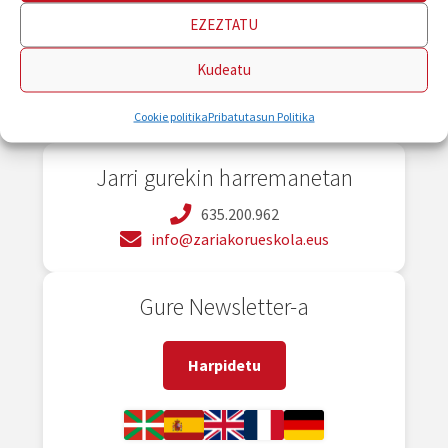
EZEZTATU
Kudeatu
Cookie politika
Pribatutasun Politika
Jarri gurekin harremanetan
635.200.962
info@zariakorueskola.eus
Gure Newsletter-a
Harpidetu