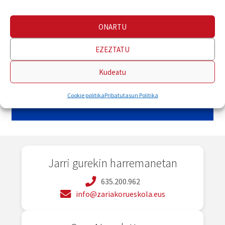
ONARTU
EZEZTATU
Kudeatu
Cookie politika
Pribatutasun Politika
Jarri gurekin harremanetan
635.200.962
info@zariakorueskola.eus