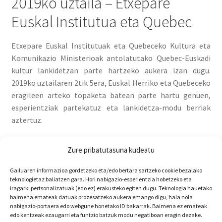
2019ko uztaila – Etxepare
Euskal Institutua eta Quebec
Etxepare Euskal Institutuak eta Quebeceko Kultura eta
Komunikazio Ministerioak antolatutako Quebec-Euskadi
kultur lankidetzan parte hartzeko aukera izan dugu.
2019ko uztailaren 2tik 5era, Euskal Herriko eta Quebeceko
eragileen arteko topaketa batean parte hartu genuen,
esperientziak partekatuz eta lankidetza-modu berriak
aztertuz.
Zure pribatutasuna kudeatu
Gailuaren informazioa gordetzeko eta/edo bertara sartzeko cookie bezalako
teknologietaz baliatzen gara. Hori nabigazio-esperientzia hobetzeko eta
iragarki pertsonalizatuak (edo ez) erakusteko egiten dugu. Teknologia hauetako
baimena emateak datuak prozesatzeko aukera emango digu, hala nola
nabigazio-portaera edo webgune honetako ID bakarrak. Baimena ez emateak
edo kentzeak ezaugarri eta funtzio batzuk modu negatiboan eragin dezake.