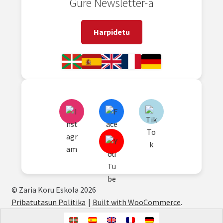
Gure Newsletter-a
Harpidetu
© Zaria Koru Eskola 2026
Pribatutasun Politika
Built with WooCommerce
.