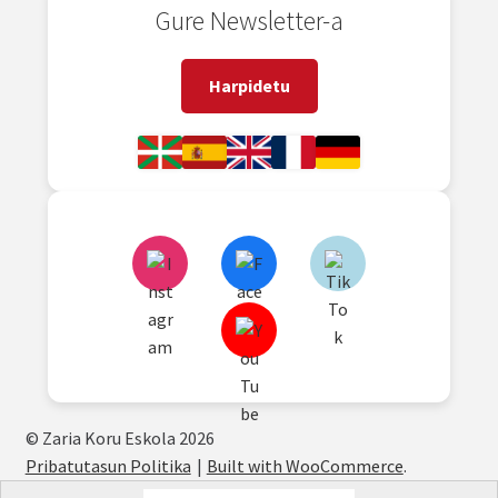
Gure Newsletter-a
Harpidetu
© Zaria Koru Eskola 2026
Pribatutasun Politika
Built with WooCommerce
.