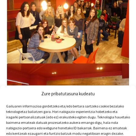
Zure pribatutasuna kudeatu
Gailuaren informazioa gordetzeko eta/edo bertara sartzeko cookie bezalako
teknologietaz baliatzen gara. Hori nabigazio-esperientzia hobetzeko eta
iragarki pertsonalizatuak (edo ez) erakusteko egiten dugu. Teknologia hauetako
baimena emateak datuak prozesatzeko aukera emango digu, hala nola
nabigazio-portaera edo webgune honetako ID bakarrak. Baimena ez emateak
edo kentzeak ezaugarri eta funtzio batzuk modu negatiboan eragin dezake.