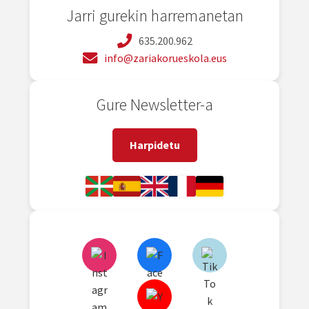
Jarri gurekin harremanetan
635.200.962
info@zariakorueskola.eus
Gure Newsletter-a
Harpidetu