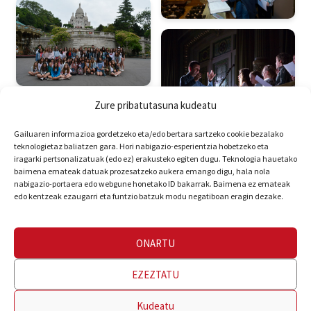
Zure pribatutasuna kudeatu
Gailuaren informazioa gordetzeko eta/edo bertara sartzeko cookie bezalako
teknologietaz baliatzen gara. Hori nabigazio-esperientzia hobetzeko eta
iragarki pertsonalizatuak (edo ez) erakusteko egiten dugu. Teknologia hauetako
baimena emateak datuak prozesatzeko aukera emango digu, hala nola
nabigazio-portaera edo webgune honetako ID bakarrak. Baimena ez emateak
edo kentzeak ezaugarri eta funtzio batzuk modu negatiboan eragin dezake.
ONARTU
EZEZTATU
Kudeatu