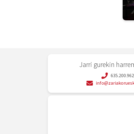
Jarri gurekin harr
635.200.96
info@zariakoruesk