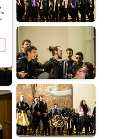
)
era
ez