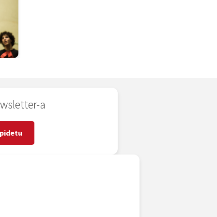
wsletter-a
pidetu