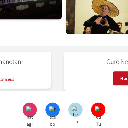
emanetan
Gure Ne
2
Har
ola.eus