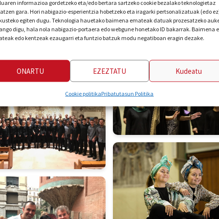
luaren informazioa gordetzeko eta/edo bertara sartzeko cookie bezalako teknologietaz
iatzen gara. Hori nabigazio-esperientzia hobetzeko eta iragarki pertsonalizatuak (edo ez
kusteko egiten dugu. Teknologia hauetako baimena emateak datuak prozesatzeko auk
ngo digu, hala nola nabigazio-portaera edo webgune honetako ID bakarrak. Baimena 
teak edo kentzeak ezaugarri eta funtzio batzuk modu negatiboan eragin dezake.
ONARTU
EZEZTATU
Kudeatu
Cookie politika
Pribatutasun Politika