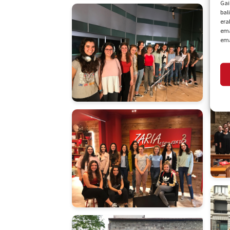
Gai
bal
era
ema
ema