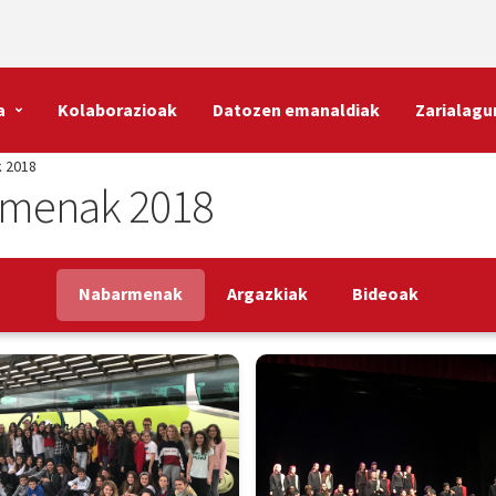
a
Kolaborazioak
Datozen emanaldiak
Zarialagu
k 2018
armenak 2018
Nabarmenak
Argazkiak
Bideoak