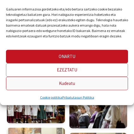
Gailuaren informazioa gordetzeko eta/edo bertara sartzeko cookie bezalako
teknologietaz baliatzen gara. Hori nabigazio-esperientzia hobetzeko eta
iragarki pertsonalizatuak (edo ez) erakusteko egiten dugu. Teknologia hauetako
baimena emateak datuak prozesatzeko aukera emango digu, hala nola
nabigazio-portaera edo webgune honetako ID bakarrak. Baimena ez emateak
edo kentzeak ezaugarri eta funtzio batzuk modu negatiboan eragin dezake.
ONARTU
EZEZTATU
Kudeatu
Cookie politika
Pribatutasun Politika