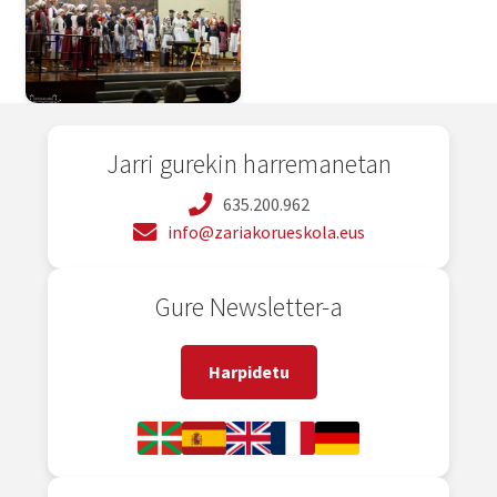
Jarri gurekin harremanetan
635.200.962
info@zariakorueskola.eus
Gure Newsletter-a
Harpidetu