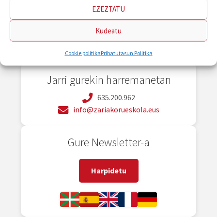
EZEZTATU
Kudeatu
Cookie politika
Pribatutasun Politika
Jarri gurekin harremanetan
635.200.962
info@zariakorueskola.eus
Gure Newsletter-a
Harpidetu