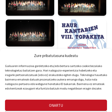
Zure pribatutasuna kudeatu
Gailuaren informazioa gordetzeko eta/edo bertara sartzeko cookie bezalako
teknologietaz baliatzen gara. Hori nabigazio-esperientzia hobetzeko eta
iragarki pertsonalizatuak (edo ez) erakusteko egiten dugu. Teknologia hauetako
baimena emateak datuak prozesatzeko aukera emango digu, hala nola
nabigazio-portaera edo webgune honetako ID bakarrak. Baimena ez emateak
edo kentzeak ezaugarri eta funtzio batzuk modu negatiboan eragin dezake.
ONARTU