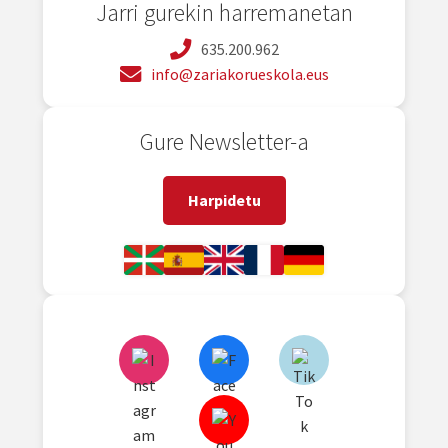
Jarri gurekin harremanetan
635.200.962
info@zariakorueskola.eus
Gure Newsletter-a
Harpidetu