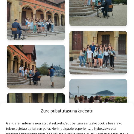
Zure pribatutasuna kudeatu
Gailuaren informazioa gordetzeko eta/edo bertara sartzeko cookie bezalako
teknologietaz baliatzen gara. Hori nabigazio-esperientzia hobetzeko eta
iragarki pertsonalizatuak (edo ez) erakusteko egiten dugu. Teknologia hauetako