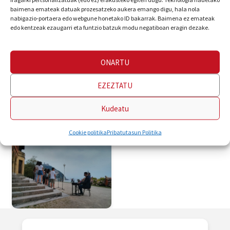
baimena emateak datuak prozesatzeko aukera emango digu, hala nola
nabigazio-portaera edo webgune honetako ID bakarrak. Baimena ez emateak
edo kentzeak ezaugarri eta funtzio batzuk modu negatiboan eragin dezake.
ONARTU
EZEZTATU
Kudeatu
Cookie politika
Pribatutasun Politika