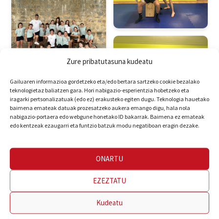
Zure pribatutasuna kudeatu
Gailuaren informazioa gordetzeko eta/edo bertara sartzeko cookie bezalako
teknologietaz baliatzen gara. Hori nabigazio-esperientzia hobetzeko eta
iragarki pertsonalizatuak (edo ez) erakusteko egiten dugu. Teknologia hauetako
baimena emateak datuak prozesatzeko aukera emango digu, hala nola
nabigazio-portaera edo webgune honetako ID bakarrak. Baimena ez emateak
edo kentzeak ezaugarri eta funtzio batzuk modu negatiboan eragin dezake.
ONARTU
EZEZTATU
Kudeatu