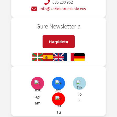
635.200.962
info@zariakorueskola.eus
Gure Newsletter-a
Harpidetu