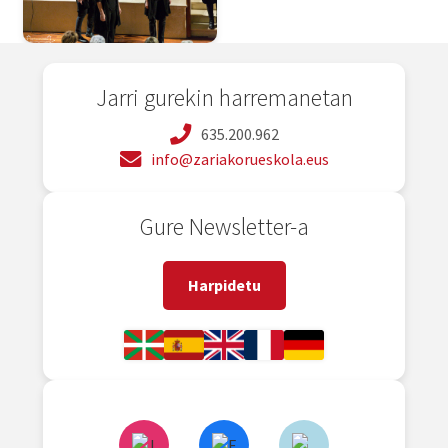
Jarri gurekin harremanetan
635.200.962
info@zariakorueskola.eus
Gure Newsletter-a
Harpidetu