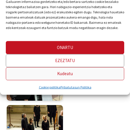
Gailuaren informazioa gordetzeko eta/edo bertara sartzeko cookie bezalako
teknologietaz baliatzen gara. Hori nabigazio-esperientzia hobetzeko eta
iragarki pertsonalizatuak (edo ez) erakusteko egiten dugu. Teknologia hauetako
baimena emateak datuak prozesatzeko aukera emango digu, hala nola
nabigazio-portaera edo webgune honetako ID bakarrak. Baimena ez emateak
edo kentzeak ezaugarri eta funtzio batzuk modu negatiboan eragin dezake.
ONARTU
EZEZTATU
Kudeatu
Cookie politika
Pribatutasun Politika