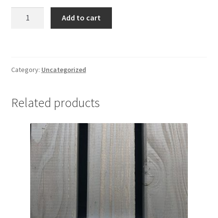
ZARIA
Add to cart
POLTSA
quantity
Category:
Uncategorized
Related products