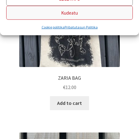
Kudeatu
Cookie politika
Pribatutasun Politika
ZARIA BAG
€
12.00
Add to cart