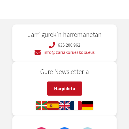
Jarri gurekin harremanetan
635.200.962
info@zariakorueskola.eus
Gure Newsletter-a
Harpidetu