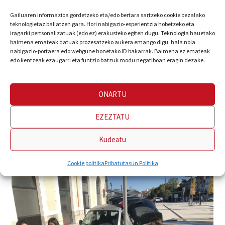
Gailuaren informazioa gordetzeko eta/edo bertara sartzeko cookie bezalako
teknologietaz baliatzen gara. Hori nabigazio-esperientzia hobetzeko eta
iragarki pertsonalizatuak (edo ez) erakusteko egiten dugu. Teknologia hauetako
baimena emateak datuak prozesatzeko aukera emango digu, hala nola
nabigazio-portaera edo webgune honetako ID bakarrak. Baimena ez emateak
edo kentzeak ezaugarri eta funtzio batzuk modu negatiboan eragin dezake.
ONARTU
EZEZTATU
Kudeatu
Cookie politika
Pribatutasun Politika