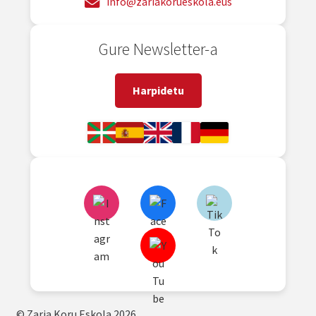
info@zariakorueskola.eus
Gure Newsletter-a
Harpidetu
© Zaria Koru Eskola 2026