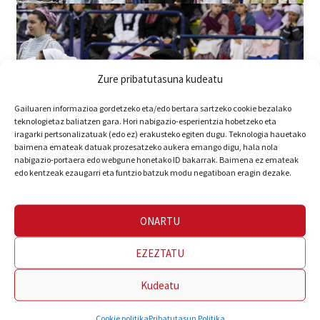
Zure pribatutasuna kudeatu
Gailuaren informazioa gordetzeko eta/edo bertara sartzeko cookie bezalako
teknologietaz baliatzen gara. Hori nabigazio-esperientzia hobetzeko eta
iragarki pertsonalizatuak (edo ez) erakusteko egiten dugu. Teknologia hauetako
baimena emateak datuak prozesatzeko aukera emango digu, hala nola
nabigazio-portaera edo webgune honetako ID bakarrak. Baimena ez emateak
edo kentzeak ezaugarri eta funtzio batzuk modu negatiboan eragin dezake.
ONARTU
EZEZTATU
Kudeatu
Cookie politika
Pribatutasun Politika