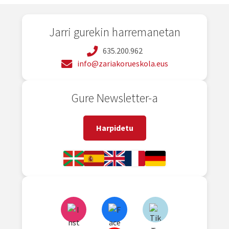
Jarri gurekin harremanetan
635.200.962
info@zariakorueskola.eus
Gure Newsletter-a
Harpidetu