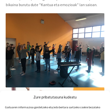
bikaina burutu dute "Kantua eta emozioak" lan saioan.
Zure pribatutasuna kudeatu
Gailuaren informazioa gordetzeko eta/edo bertara sartzeko cookie bezalako