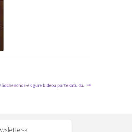
Mädchenchor-ek gure bideoa partekatu du.
wsletter-a