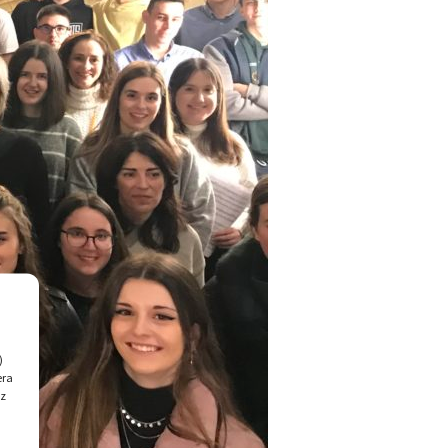
)
era
ez