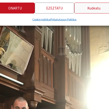
ONARTU
EZEZTATU
Kudeatu
Cookie politika
Pribatutasun Politika