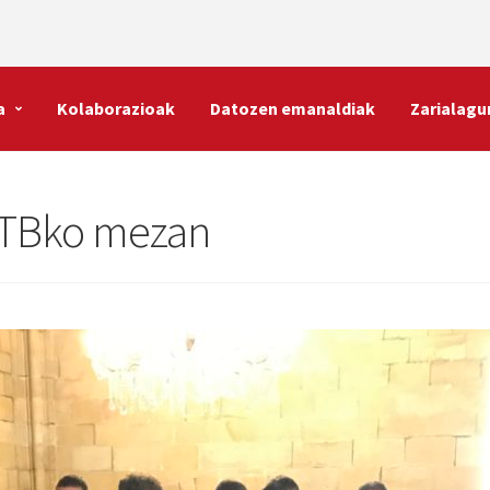
a
Kolaborazioak
Datozen emanaldiak
Zarialagu
 ETBko mezan