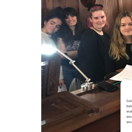
Gai
bal
era
ema
ema