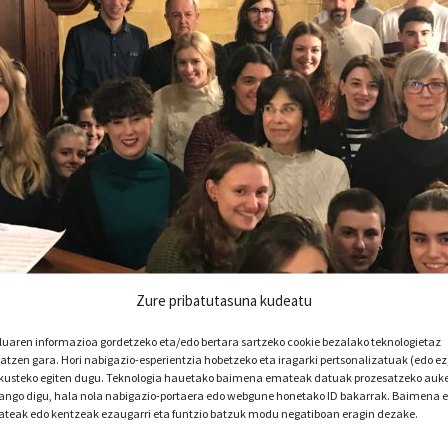
Zure pribatutasuna kudeatu
luaren informazioa gordetzeko eta/edo bertara sartzeko cookie bezalako teknologietaz
iatzen gara. Hori nabigazio-esperientzia hobetzeko eta iragarki pertsonalizatuak (edo ez
kusteko egiten dugu. Teknologia hauetako baimena emateak datuak prozesatzeko auk
ngo digu, hala nola nabigazio-portaera edo webgune honetako ID bakarrak. Baimena 
teak edo kentzeak ezaugarri eta funtzio batzuk modu negatiboan eragin dezake.