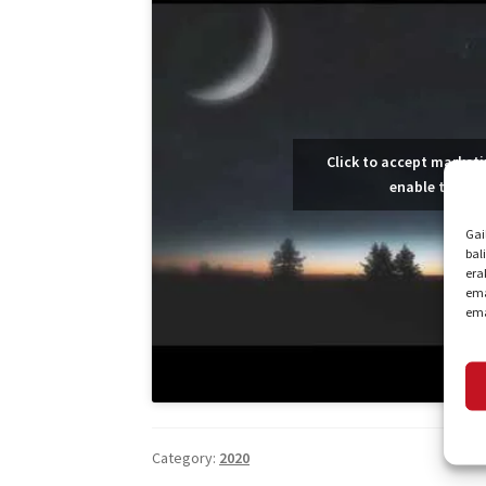
Click to accept market
enable this c
Gai
bal
era
ema
ema
Category:
2020