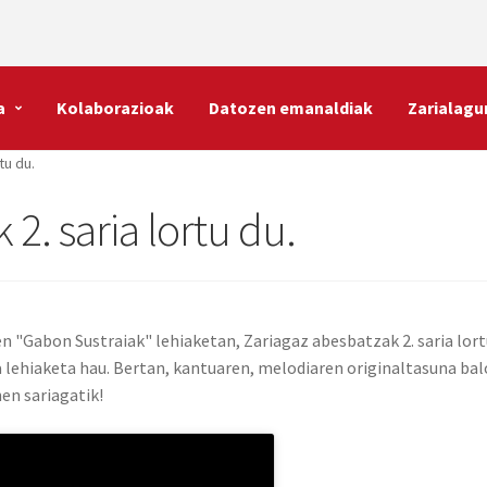
a
Kolaborazioak
Datozen emanaldiak
Zarialagu
tu du.
2. saria lortu du.
n "Gabon Sustraiak" lehiaketan, Zariagaz abesbatzak 2. saria lor
lehiaketa hau. Bertan, kantuaren, melodiaren originaltasuna balo
en sariagatik!