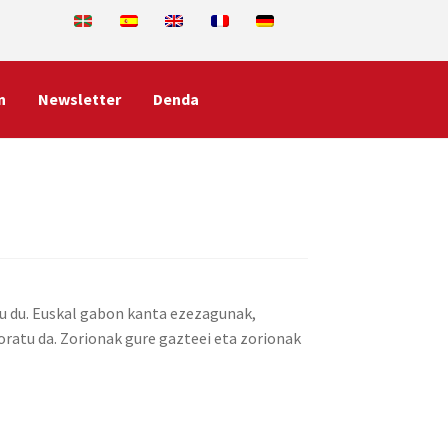
n
Newsletter
Denda
tu du. Euskal gabon kanta ezezagunak,
ratu da. Zorionak gure gazteei eta zorionak