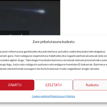
ing cookies and
ontent
Zure pribatutasuna kudeatu
luaren informazioa gordetzeko eta/edo bertara sartzeko cookie bezalako teknologietaz
iatzen gara. Hori nabigazio-esperientzia hobetzeko eta iragarki pertsonalizatuak (edo ez
kusteko egiten dugu. Teknologia hauetako baimena emateak datuak prozesatzeko auk
ngo digu, hala nola nabigazio-portaera edo webgune honetako ID bakarrak. Baimena 
teak edo kentzeak ezaugarri eta funtzio batzuk modu negatiboan eragin dezake.
ONARTU
EZEZTATU
Kudeatu
Cookie politika
Pribatutasun Politika