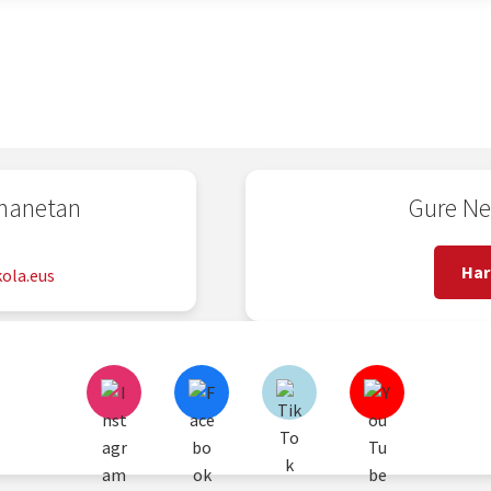
emanetan
Gure Ne
2
Har
ola.eus