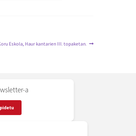
Koru Eskola, Haur kantarien III. topaketan.
wsletter-a
pidetu