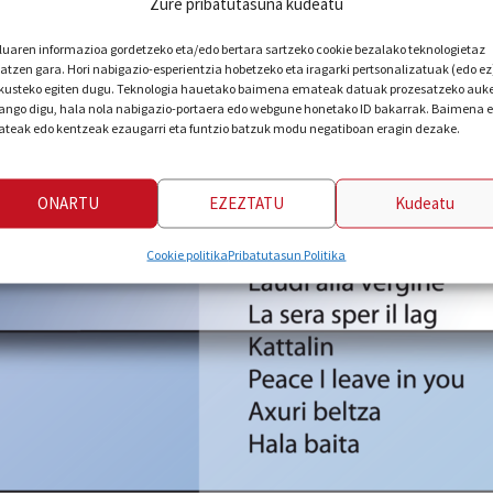
Zure pribatutasuna kudeatu
luaren informazioa gordetzeko eta/edo bertara sartzeko cookie bezalako teknologietaz
iatzen gara. Hori nabigazio-esperientzia hobetzeko eta iragarki pertsonalizatuak (edo ez
kusteko egiten dugu. Teknologia hauetako baimena emateak datuak prozesatzeko auk
ngo digu, hala nola nabigazio-portaera edo webgune honetako ID bakarrak. Baimena 
teak edo kentzeak ezaugarri eta funtzio batzuk modu negatiboan eragin dezake.
ONARTU
EZEZTATU
Kudeatu
Cookie politika
Pribatutasun Politika