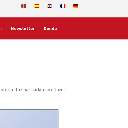
n
Newsletter
Denda
 interpretazioak aurkituko dituzue.