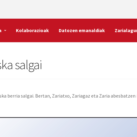
a
Kolaborazioak
Datozen emanaldiak
Zarialagu
ska salgai
ska berria salgai. Bertan, Zariatxo, Zariagaz eta Zaria abesbatzen