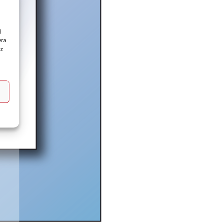
)
era
ez