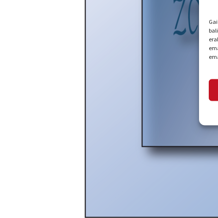
Gai
bal
era
ema
ema